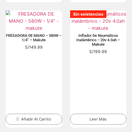
Sin existencias
Sin existencias
Sin existencias
Sin existencias
Sin existencias
Sin existencias
Sin existencias
Sin existencias
Sin existencias
Sin existencias
Sin existencias
Sin existencias
Sin existencias
Sin existencias
Sin existencias
Sin existencias
Sin existencias
Sin existencias
Sin existencias
Sin existencias
FRESADORA DE MANO – 580W –
Inflador De Neumáticos
1/4” – Makute
Inalámbrico – 20v 4.0ah –
Makute
S/
149.99
S/
199.99
Añadir Al Carrito
Leer Más