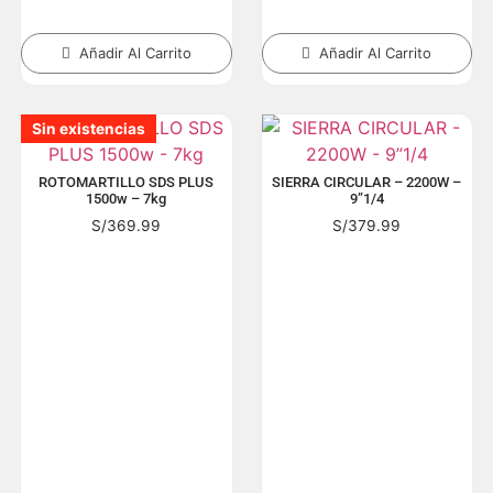
Añadir Al Carrito
Añadir Al Carrito
Sin existencias
Sin existencias
Sin existencias
Sin existencias
Sin existencias
Sin existencias
Sin existencias
Sin existencias
Sin existencias
Sin existencias
Sin existencias
Sin existencias
Sin existencias
ROTOMARTILLO SDS PLUS
SIERRA CIRCULAR – 2200W –
1500w – 7kg
9”1/4
S/
369.99
S/
379.99