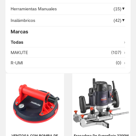
Herramientas Manuales
(15)
▼
Inalámbricos
(42)
▼
Marcas
Todas
›
MAKUTE
(107)
›
R-UMI
(0)
›
VENTOSA CON BOMBA DE
Fresadora De Superficie 2200W