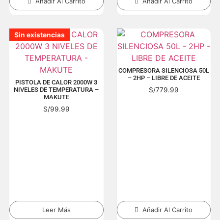
Añadir Al Carrito
Añadir Al Carrito
Sin existencias
Sin existencias
Sin existencias
Sin existencias
Sin existencias
Sin existencias
Sin existencias
Sin existencias
Sin existencias
Sin existencias
Sin existencias
Sin existencias
Sin existencias
Sin existencias
Sin existencias
Sin existencias
Sin existencias
COMPRESORA SILENCIOSA 50L
– 2HP – LIBRE DE ACEITE
PISTOLA DE CALOR 2000W 3
S/
779.99
NIVELES DE TEMPERATURA –
MAKUTE
S/
99.99
Leer Más
Añadir Al Carrito