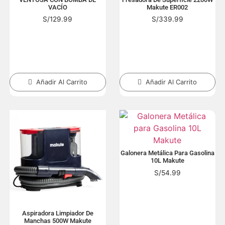
VACÍO
Makute ER002
S/
129.99
S/
339.99
Añadir Al Carrito
Añadir Al Carrito
Galonera Metálica Para Gasolina
10L Makute
S/
54.99
Aspiradora Limpiador De
Manchas 500W Makute