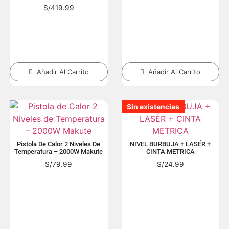
S/
419.99
Añadir Al Carrito
Añadir Al Carrito
Sin existencias
Sin existencias
Sin existencias
Sin existencias
Sin existencias
Sin existencias
Pistola De Calor 2 Niveles De
NIVEL BURBUJA + LASÉR +
Temperatura – 2000W Makute
CINTA METRICA
S/
79.99
S/
24.99