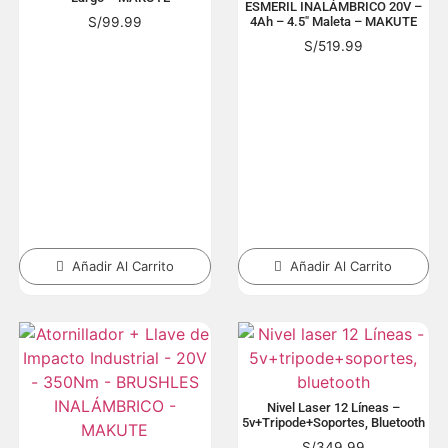
ESMERIL INALÁMBRICO 20V –
S/
99.99
4Ah – 4.5″ Maleta – MAKUTE
S/
519.99
Añadir Al Carrito
Añadir Al Carrito
Nivel Laser 12 Líneas –
5v+tripode+soportes, Bluetooth
S/
349.99