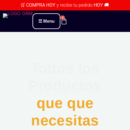
🛒 COMPRA HOY
y recibe tu pedido
HOY 🚚
.
0
Menu
Todos los
Productos
que que
necesitas