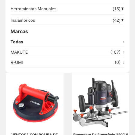
Herramientas Manuales
(15)
▼
Inalámbricos
(42)
▼
Marcas
Todas
›
MAKUTE
(107)
›
R-UMI
(0)
›
VENTOSA CON BOMBA DE
Fresadora De Superficie 2200W