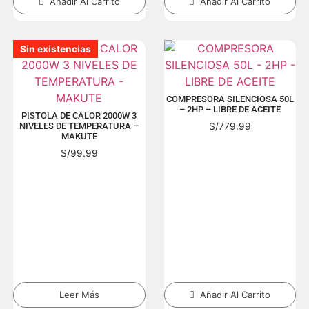
Añadir Al Carrito
Añadir Al Carrito
Sin existencias
Sin existencias
Sin existencias
Sin existencias
Sin existencias
Sin existencias
Sin existencias
Sin existencias
Sin existencias
Sin existencias
Sin existencias
Sin existencias
Sin existencias
Sin existencias
Sin existencias
Sin existencias
Sin existencias
COMPRESORA SILENCIOSA 50L
– 2HP – LIBRE DE ACEITE
PISTOLA DE CALOR 2000W 3
S/
779.99
NIVELES DE TEMPERATURA –
MAKUTE
S/
99.99
Leer Más
Añadir Al Carrito