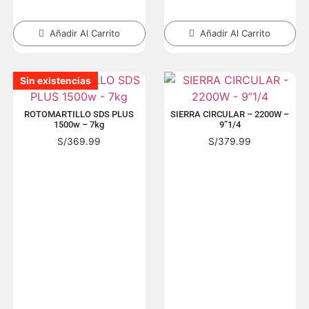
Añadir Al Carrito
Añadir Al Carrito
Sin existencias
Sin existencias
Sin existencias
Sin existencias
Sin existencias
Sin existencias
Sin existencias
Sin existencias
Sin existencias
Sin existencias
Sin existencias
Sin existencias
Sin existencias
ROTOMARTILLO SDS PLUS
SIERRA CIRCULAR – 2200W –
1500w – 7kg
9”1/4
S/
369.99
S/
379.99