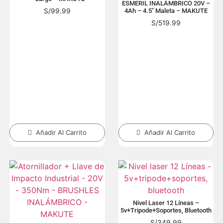
ESMERIL INALÁMBRICO 20V –
S/
99.99
4Ah – 4.5″ Maleta – MAKUTE
S/
519.99
Añadir Al Carrito
Añadir Al Carrito
Nivel Laser 12 Líneas –
5v+tripode+soportes, Bluetooth
S/
349.99