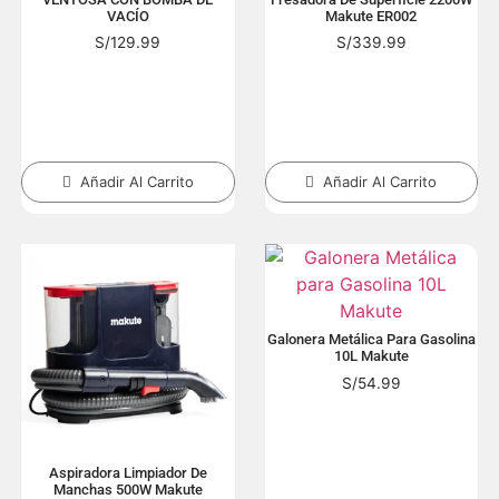
VACÍO
Makute ER002
S/
129.99
S/
339.99
Añadir Al Carrito
Añadir Al Carrito
Galonera Metálica Para Gasolina
10L Makute
S/
54.99
Aspiradora Limpiador De
Manchas 500W Makute