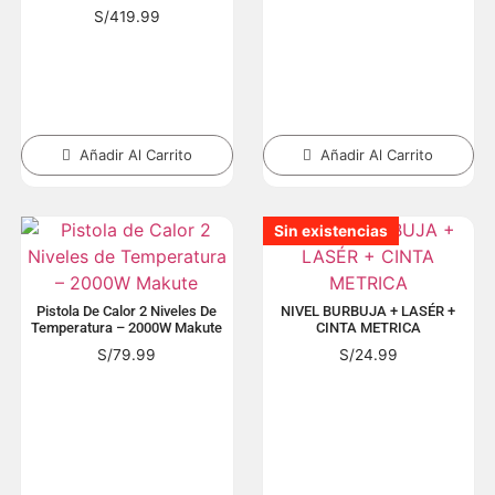
S/
419.99
Añadir Al Carrito
Añadir Al Carrito
Sin existencias
Sin existencias
Sin existencias
Sin existencias
Sin existencias
Sin existencias
Pistola De Calor 2 Niveles De
NIVEL BURBUJA + LASÉR +
Temperatura – 2000W Makute
CINTA METRICA
S/
79.99
S/
24.99