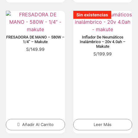
Sin existencias
Sin existencias
Sin existencias
Sin existencias
Sin existencias
Sin existencias
Sin existencias
Sin existencias
Sin existencias
Sin existencias
Sin existencias
Sin existencias
Sin existencias
Sin existencias
Sin existencias
Sin existencias
Sin existencias
Sin existencias
Sin existencias
Sin existencias
FRESADORA DE MANO – 580W –
Inflador De Neumáticos
1/4” – Makute
Inalámbrico – 20v 4.0ah –
Makute
S/
149.99
S/
199.99
Añadir Al Carrito
Leer Más