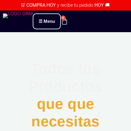
🛒 COMPRA HOY
y recibe tu pedido
HOY 🚚
.
0
Menu
Todos los
Productos
que que
necesitas