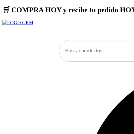
Ir
🛒 COMPRA HOY
y recibe tu pedido
HOY
al
contenido
Menu