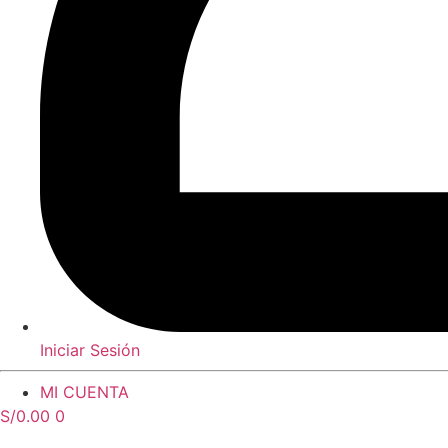
Iniciar Sesión
MI CUENTA
S/
0.00
0