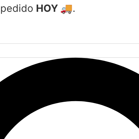
u pedido
HOY 🚚
.