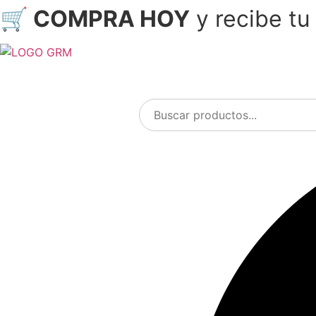
🛒 COMPRA HOY
y recibe t
Ir
al
contenido
Menu