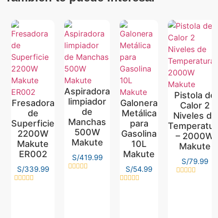
Aspiradora
Pistola de
limpiador
Fresadora
Galonera
Calor 2
de
de
Metálica
Niveles de
Manchas
Superficie
para
Temperatur
500W
2200W
Gasolina
– 2000W
Makute
Makute
10L
Makute
ER002
Makute
S/
419.99
S/
79.99
S/
339.99
S/
54.99
Valorado
Valorado
con
con
Valorado
Valorado
0
0
con
con
de
de
0
0
5
5
de
de
5
5