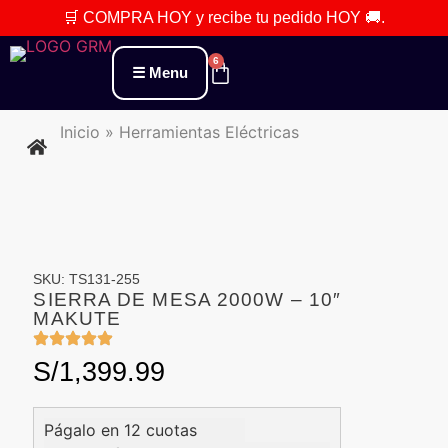
🛒 COMPRA HOY
y recibe tu pedido
HOY 🚚
.
6
Menu
Inicio
»
Herramientas Eléctricas
SKU: TS131-255
SIERRA DE MESA 2000W – 10″
MAKUTE
S/
1,399.99
Págalo en 12 cuotas