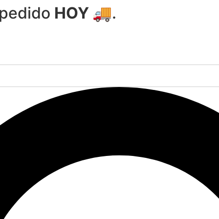
 pedido
HOY 🚚
.