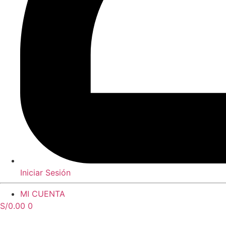
Iniciar Sesión
MI CUENTA
S/
0.00
0