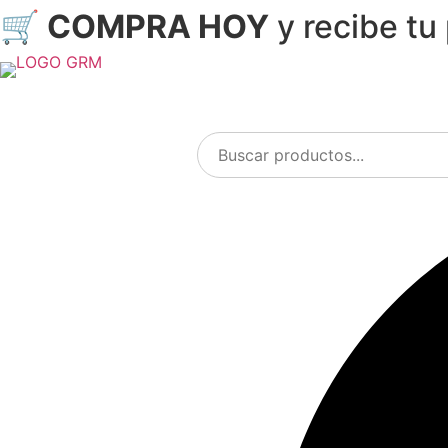
🛒 COMPRA HOY
y recibe tu
Ir
al
contenido
Menu