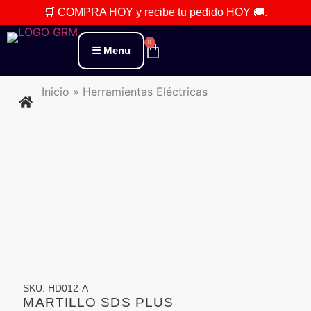
🛒 COMPRA HOY
y recibe tu pedido
HOY 🚚
.
0
Menu
Inicio
»
Herramientas Eléctricas
SKU: HD012-A
MARTILLO SDS PLUS