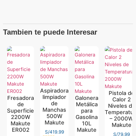
Tambien te puede Interesar
Aspiradora
Pistola de
limpiador
Fresadora
Galonera
Calor 2
de
de
Metálica
Niveles de
Manchas
Superficie
para
Temperatur
500W
2200W
Gasolina
– 2000W
Makute
Makute
10L
Makute
ER002
Makute
S/
419.99
S/
79.99