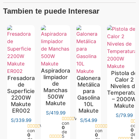
Tambien te puede Interesar
Aspiradora
Pistola de
limpiador
Fresadora
Galonera
Calor 2
de
de
Metálica
Niveles de
Manchas
Superficie
para
Temperatur
500W
2200W
Gasolina
– 2000W
Makute
Makute
10L
Makute
ER002
Makute
S/
419.99
S/
79.99
Valorado
S/
339.99
S/
54.99
con
con
Valorado
Valorado
0
0
con
con
de
de
0
0
5
5