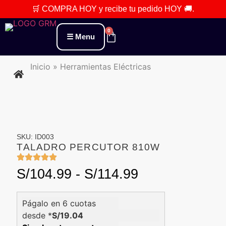
🛒 COMPRA HOY
y recibe tu pedido
HOY 🚚
.
0
Menu
Inicio
»
Herramientas Eléctricas
SKU: ID003
TALADRO PERCUTOR 810W
S/
104.99
-
S/
114.99
Págalo en 6 cuotas
desde *
S/19.04