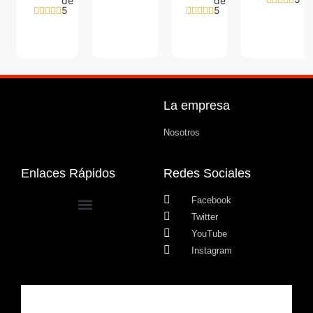
de
de
5
5
La empresa
Nosotros
Enlaces Rápidos
Redes Sociales
Facebook
Twitter
YouTube
Instagram