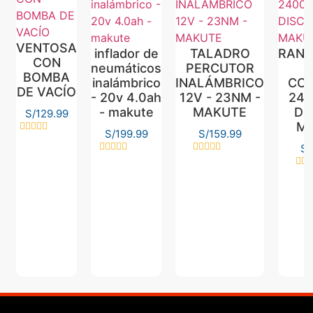
VENTOSA
inflador de
TALADRO
RAN
CON
neumáticos
PERCUTOR
BOMBA
inalámbrico
INALÁMBRICO
CO
DE VACÍO
- 20v 4.0ah
12V - 23NM -
240
- makute
MAKUTE
DI
S/
129.99
M
S/
199.99
S/
159.99
Valorado
S/
con
0
Valorado
Valorado
de
con
con
Val
5
0
0
con
de
de
0
5
5
de
5