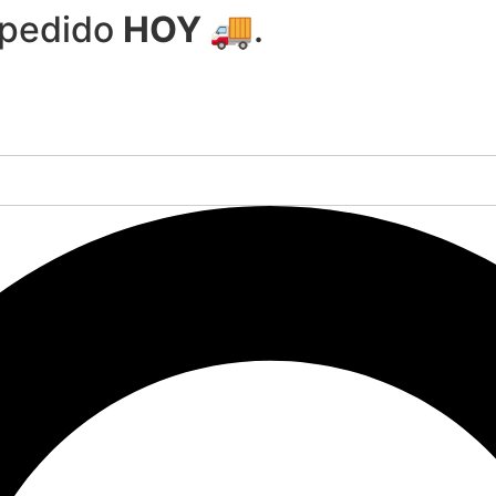
 pedido
HOY 🚚
.