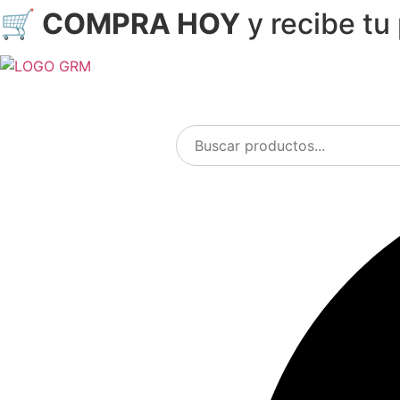
🛒 COMPRA HOY
y recibe tu
Ir
al
contenido
Menu