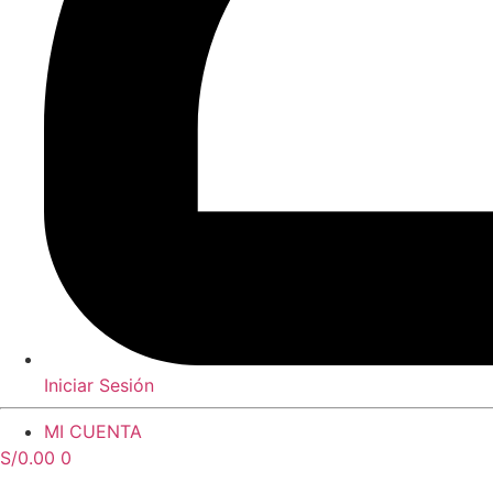
Iniciar Sesión
MI CUENTA
S/
0.00
0